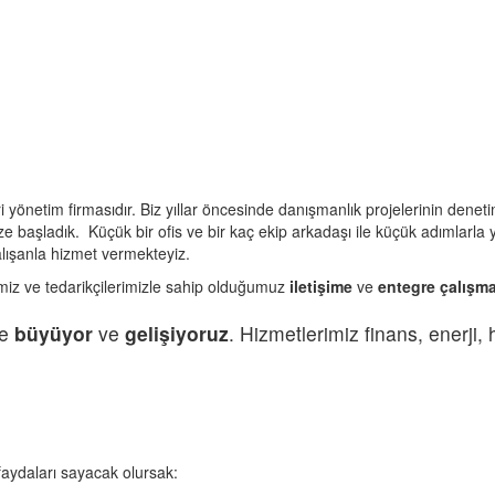
önetim firmasıdır. Biz yıllar öncesinde danışmanlık projelerinin denetim
e başladık. Küçük bir ofis ve bir kaç ekip arkadaşı ile küçük adımlarla y
lışanla hizmet vermekteyiz.
miz ve tedarikçilerimizle sahip olduğumuz
iletişime
ve
entegre çalışma
le
büyüyor
ve
gelişiyoruz
. Hizmetlerimiz finans, enerji, 
faydaları sayacak olursak: