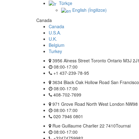
Türkçe
English
(
İngilizce
)
Canada
Canada
U.S.A.
U.K.
Belgium
Turkey
3956 Alness Street Toronto Ontario M3J 2J
08:00-17:00
+1 437-239-78-95
3634 Black Oak Hollow Road San Francisco 
08:00-17:00
408-702-7699
971 Grove Road North West London NW98
08:00-17:00
020 7946 0801
Rue Guillaume Charlier 22 7410Tournai
08:00-17:00
+32474759982