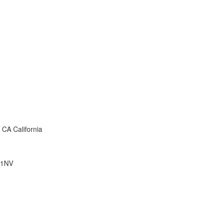
1
CA California
 1NV